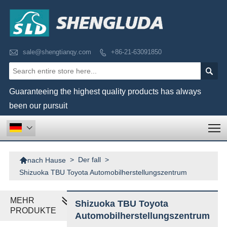

sale@shengtianqy.com
+86-21-63091850


Guaranteeing the highest quality products has always
been our pursuit
T


>
Der fall
>
nach Hause
Shizuoka TBU Toyota Automobilherstellungszentrum
MEHR
Shizuoka TBU Toyota
PRODUKTE
Automobilherstellungszentrum