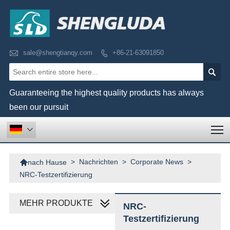

sale@shengtianqy.com
+86-21-63091850


Guaranteeing the highest quality products has always
been our pursuit
T


>
Nachrichten
>
Corporate News
>
nach Hause
NRC-Testzertifizierung
MEHR PRODUKTE
NRC-
Testzertifizierung